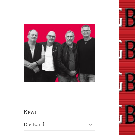
changingblack.de
News
untermenü
Die Band
anzeigen